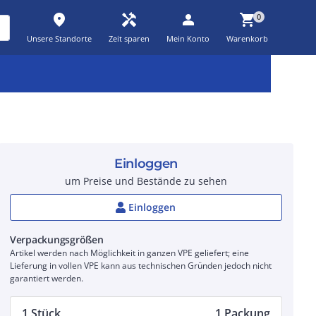
place
handyman
person
shopping_cart
0
Unsere Standorte
Zeit sparen
Mein Konto
Warenkorb
Kernsortiment
Kampagnen
Aktionen
workspace_premium
auto_awesome
percent_discount
Einloggen
um Preise und Bestände zu sehen
Einloggen
Verpackungsgrößen
Artikel werden nach Möglichkeit in ganzen VPE geliefert; eine
Lieferung in vollen VPE kann aus technischen Gründen jedoch nicht
garantiert werden.
1 Stück
1 Packung