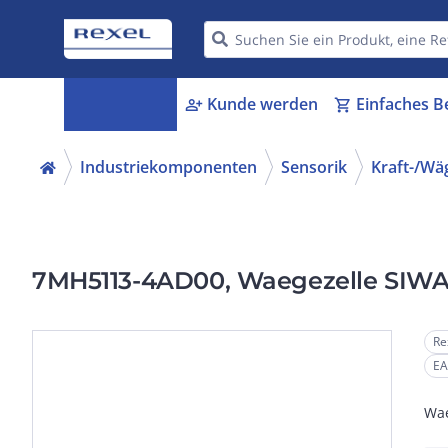
Kategorien
Kunde werden
Einfaches B
menu_book
person_add
shopping_cart
Industriekomponenten
Sensorik
Kraft-/Wä
7MH5113-4AD00, Waegezelle SIWA
Re
EA
Wae