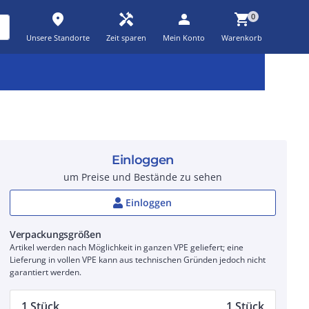
place
handyman
person
shopping_cart
0
Unsere Standorte
Zeit sparen
Mein Konto
Warenkorb
Kernsortiment
Kampagnen
Aktionen
workspace_premium
auto_awesome
percent_discount
Einloggen
um Preise und Bestände zu sehen
Einloggen
Verpackungsgrößen
Artikel werden nach Möglichkeit in ganzen VPE geliefert; eine
Lieferung in vollen VPE kann aus technischen Gründen jedoch nicht
garantiert werden.
1 Stück
1 Stück