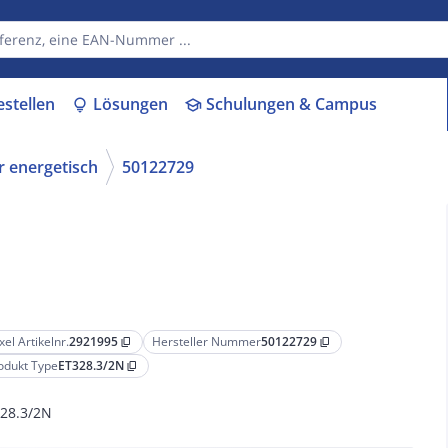
estellen
Lösungen
Schulungen & Campus
lightbulb
school
r energetisch
50122729
xel Artikelnr.
2921995
Hersteller Nummer
50122729
content_copy
content_copy
odukt Type
ET328.3/2N
content_copy
28.3/2N