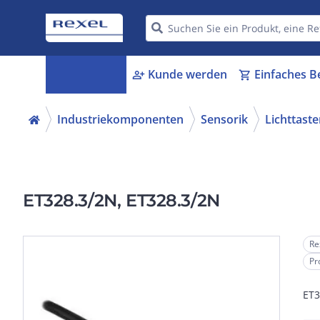
Kategorien
Kunde werden
Einfaches B
menu_book
person_add
shopping_cart
Industriekomponenten
Sensorik
Lichttaste
ET328.3/2N, ET328.3/2N
Re
Pr
ET3