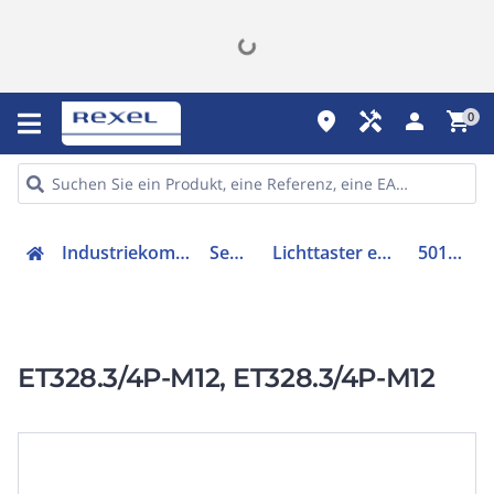
place
handyman
person
shopping_cart
0
Industriekomponenten
Sensorik
Lichttaster energetisch
50122726
ET328.3/4P-M12, ET328.3/4P-M12