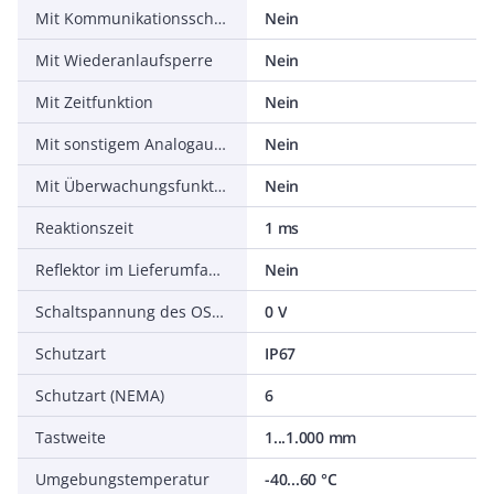
Mit Kommunikationsschnittstelle SSI
Nein
Mit Wiederanlaufsperre
Nein
Mit Zeitfunktion
Nein
Mit sonstigem Analogausgang
Nein
Mit Überwachungsfunktion nachgeschalteter Geräte
Nein
Reaktionszeit
1 ms
Reflektor im Lieferumfang enthalten
Nein
Schaltspannung des OSSD im High-Zustand
0 V
Schutzart
IP67
Schutzart (NEMA)
6
Tastweite
1...1.000 mm
Umgebungstemperatur
-40...60 °C