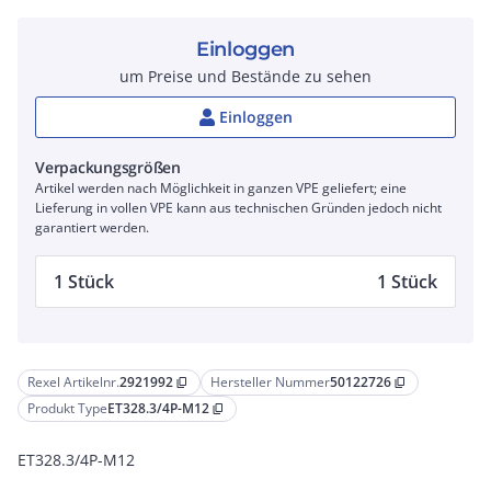
Einloggen
um Preise und Bestände zu sehen
Einloggen
Verpackungsgrößen
Artikel werden nach Möglichkeit in ganzen VPE geliefert; eine
Lieferung in vollen VPE kann aus technischen Gründen jedoch nicht
garantiert werden.
1 Stück
1 Stück
Rexel Artikelnr.
2921992
Hersteller Nummer
50122726
content_copy
content_copy
Produkt Type
ET328.3/4P-M12
content_copy
ET328.3/4P-M12