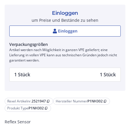
Einloggen
um Preise und Bestände zu sehen
Einloggen
Verpackungsgrößen
Artikel werden nach Möglichkeit in ganzen VPE geliefert; eine
Lieferung in vollen VPE kann aus technischen Gründen jedoch nicht
garantiert werden.
1 Stück
1 Stück
Rexel Artikelnr.
2521947
Hersteller Nummer
P1NH302
content_copy
content_copy
Produkt Type
P1NH302
content_copy
Reflex Sensor