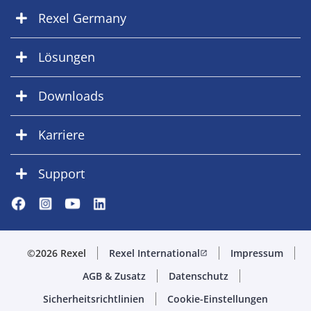
Rexel Germany
Lösungen
Downloads
Karriere
Support
©2026 Rexel
Rexel International
Impressum
open_in_new
AGB & Zusatz
Datenschutz
Sicherheitsrichtlinien
Cookie-Einstellungen