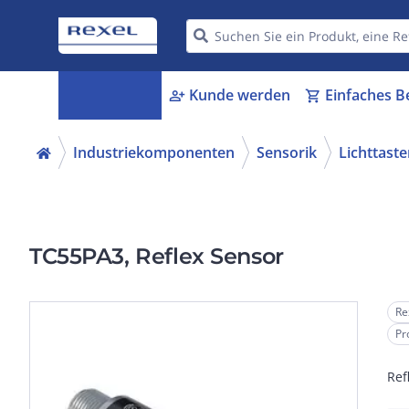
Kategorien
Kunde werden
Einfaches B
menu_book
person_add
shopping_cart
Industriekomponenten
Sensorik
Lichttaste
TC55PA3, Reflex Sensor
Re
Pr
Ref