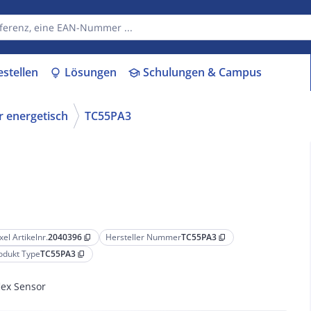
estellen
Lösungen
Schulungen & Campus
lightbulb
school
r energetisch
TC55PA3
xel Artikelnr.
2040396
Hersteller Nummer
TC55PA3
content_copy
content_copy
odukt Type
TC55PA3
content_copy
lex Sensor