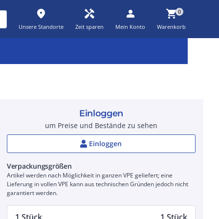
place
handyman
person
shopping_cart
0
Unsere Standorte
Zeit sparen
Mein Konto
Warenkorb
Kernsortiment
Kampagnen
Aktionen
workspace_premium
auto_awesome
percent_discount
Einloggen
um Preise und Bestände zu sehen
Einloggen
Verpackungsgrößen
Artikel werden nach Möglichkeit in ganzen VPE geliefert; eine
Lieferung in vollen VPE kann aus technischen Gründen jedoch nicht
garantiert werden.
1 Stück
1 Stück