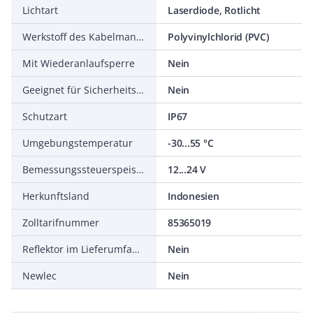
Lichtart
Laserdiode, Rotlicht
Werkstoff des Kabelmantels
Polyvinylchlorid (PVC)
Mit Wiederanlaufsperre
Nein
Geeignet für Sicherheitsfunktionen
Nein
Schutzart
IP67
Umgebungstemperatur
-30...55 °C
Bemessungssteuerspeisespannung DC
12...24 V
Herkunftsland
Indonesien
Zolltarifnummer
85365019
Reflektor im Lieferumfang enthalten
Nein
Newlec
Nein