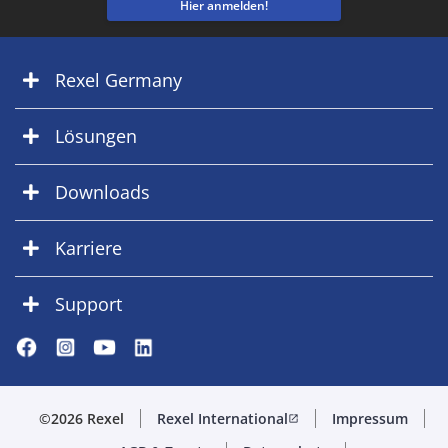
Hier anmelden!
Rexel Germany
Lösungen
Downloads
Karriere
Support
©2026 Rexel
Rexel International
Impressum
open_in_new