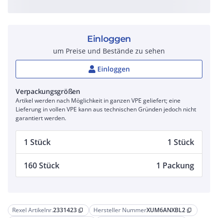
Einloggen
um Preise und Bestände zu sehen
Einloggen
Verpackungsgrößen
Artikel werden nach Möglichkeit in ganzen VPE geliefert; eine
Lieferung in vollen VPE kann aus technischen Gründen jedoch nicht
garantiert werden.
1 Stück
1 Stück
160 Stück
1 Packung
Rexel Artikelnr.
2331423
Hersteller Nummer
XUM6ANXBL2
content_copy
content_copy