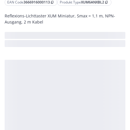
EAN Code
3666916000113
Produkt Type
XUM6ANXBL2
content_copy
content_copy
Reflexions-Lichttaster XUM Miniatur, Smax = 1,1 m, NPN-
Ausgang, 2 m Kabel