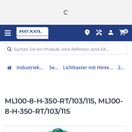
place
handyman
person
shopping_cart
0
Industriekomponenten
Sensorik
Lichttaster mit Hintergrundausblendung
223946
ML100-8-H-350-RT/103/115, ML100-
8-H-350-RT/103/115