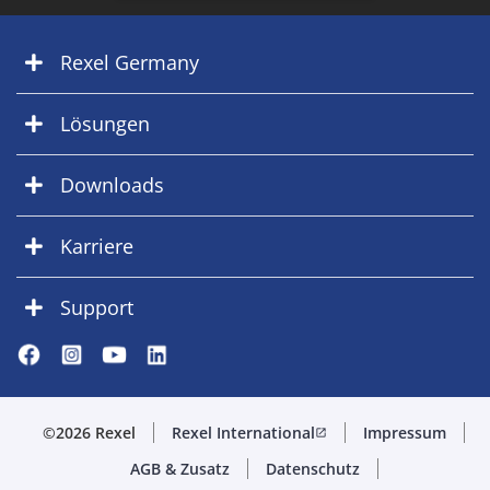
Rexel Germany
Lösungen
Downloads
Karriere
Support
©2026 Rexel
Rexel International
Impressum
open_in_new
AGB & Zusatz
Datenschutz