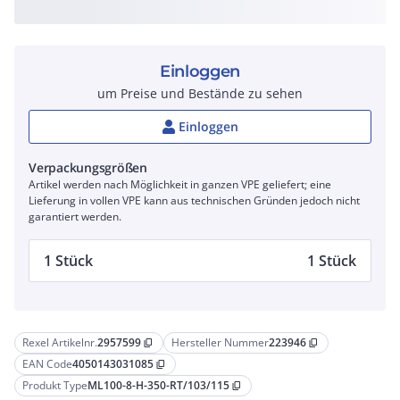
Einloggen
um Preise und Bestände zu sehen
Einloggen
Verpackungsgrößen
Artikel werden nach Möglichkeit in ganzen VPE geliefert; eine
Lieferung in vollen VPE kann aus technischen Gründen jedoch nicht
garantiert werden.
1 Stück
1 Stück
Rexel Artikelnr.
2957599
Hersteller Nummer
223946
content_copy
content_copy
EAN Code
4050143031085
content_copy
Produkt Type
ML100-8-H-350-RT/103/115
content_copy