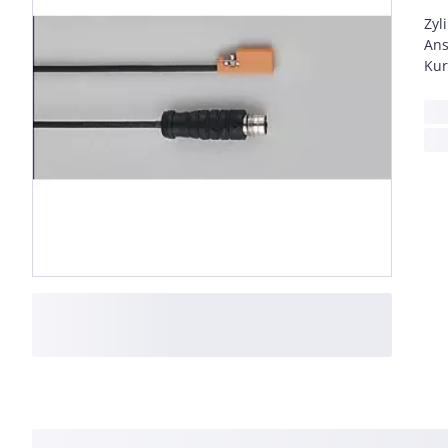
Zyl
Ans
Kur