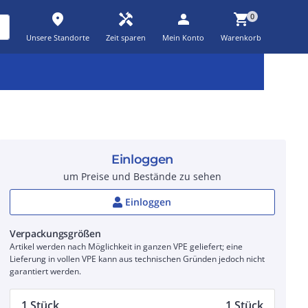
place
handyman
person
shopping_cart
0
Unsere Standorte
Zeit sparen
Mein Konto
Warenkorb
Kernsortiment
Kampagnen
Aktionen
workspace_premium
auto_awesome
percent_discount
Einloggen
um Preise und Bestände zu sehen
Einloggen
Verpackungsgrößen
Artikel werden nach Möglichkeit in ganzen VPE geliefert; eine
Lieferung in vollen VPE kann aus technischen Gründen jedoch nicht
garantiert werden.
1 Stück
1 Stück