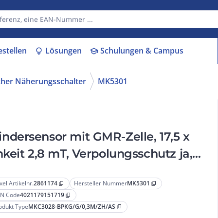
estellen
Lösungen
Schulungen & Campus
lightbulb
school
her Näherungsschalter
MK5301
dersensor mit GMR-Zelle, 17,5 x
keit 2,8 mT, Verpolungsschutz ja,
a, Schließ
xel Artikelnr.
2861174
Hersteller Nummer
MK5301
content_copy
content_copy
N Code
4021179151719
content_copy
odukt Type
MKC3028-BPKG/G/0,3M/ZH/AS
content_copy