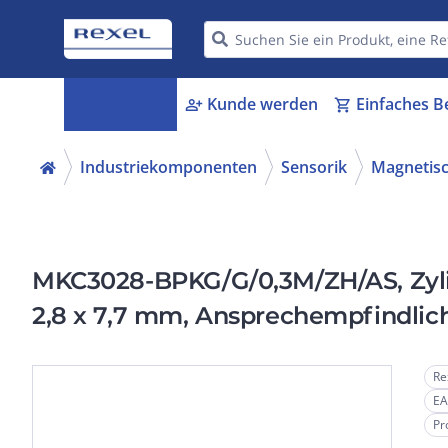
Kategorien
Kunde werden
Einfaches B
menu_book
person_add
shopping_cart
Industriekomponenten
Sensorik
Magnetisc
MKC3028-BPKG/G/0,3M/ZH/AS, Zylin
2,8 x 7,7 mm, Ansprechempfindlich
Kurzschlussschutz ja, Überlastfest j
Re
EA
Pr