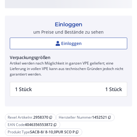
Einloggen
um Preise und Bestände zu sehen
Einloggen
Verpackungsgrößen
Artikel werden nach Möglichkeit in ganzen VPE geliefert; eine
Lieferung in vollen VPE kann aus technischen Gründen jedoch nicht
garantiert werden.
1 Stück
1 Stück
Rexel Artikelnr.
2958370
Hersteller Nummer
1452521
content_copy
content_copy
EAN Code
4046356553872
content_copy
Produkt Type
SACB-8/ 8-10,0PUR SCO P
content_copy