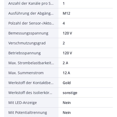
Anzahl der Kanäle pro Steckplatz
1
Ausführung der Abgänge für Sensor-/Aktorleitungen
M12
Polzahl der Sensor-/Aktor-Steckplätze
4
Bemessungsspannung
120 V
Verschmutzungsgrad
2
Betriebsspannung
120 V
Max. Strombelastbarkeit pro Ein-/Ausgangssignal
2 A
Max. Summenstrom
12 A
Werkstoff der Kontaktbeschichtung
Gold
Werkstoff des Isolierkörpers
sonstige
Mit LED-Anzeige
Nein
Mit Potentialtrennung
Nein