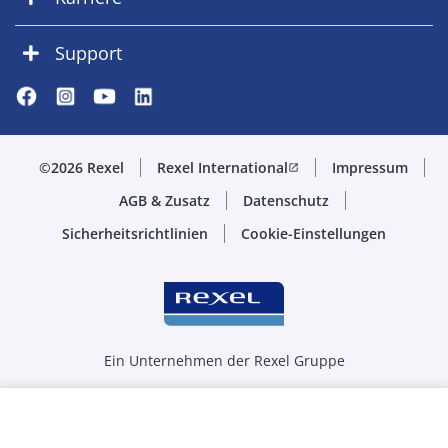
Support
©2026 Rexel
Rexel International
Impressum
open_in_new
AGB & Zusatz
Datenschutz
Sicherheitsrichtlinien
Cookie-Einstellungen
Ein Unternehmen der Rexel Gruppe
Menge