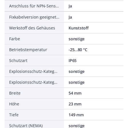
Anschluss für NPN-Sensoren
Ja
Fixkabelversion geeignet für Schleppketten
Ja
Werkstoff des Gehäuses
Kunststoff
Farbe
sonstige
Betriebstemperatur
-25...80 °C
Schutzart
IP65
Explosionsschutz-Kategorie für Gas
sonstige
Explosionsschutz-Kategorie für Staub
sonstige
Breite
54 mm
Höhe
23 mm
Tiefe
149 mm
Schutzart (NEMA)
sonstige