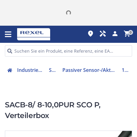
place
handyman
person
shopping_cart
0
Industriekomponenten
Sensorik
Passiver Sensor-/Aktor-Verteiler (mit Leitung)
1452521
SACB-8/ 8-10,0PUR SCO P,
Verteilerbox