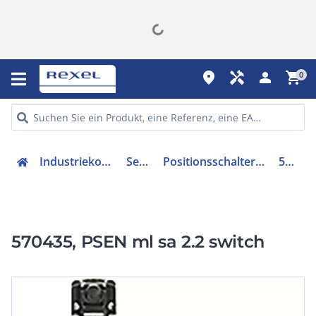
place
handyman
person
shopping_cart
0
Industriekomponenten
Sensorik
Positionsschalter mit Zuhaltung
570435
570435, PSEN ml sa 2.2 switch