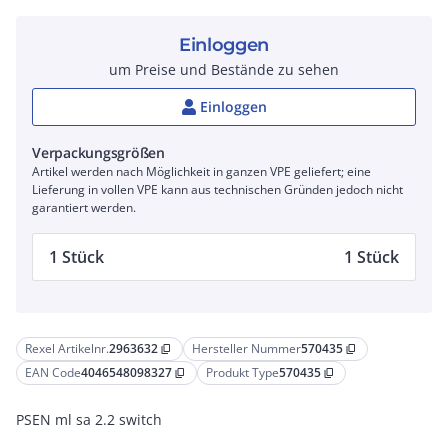
Einloggen
um Preise und Bestände zu sehen
Einloggen
Verpackungsgrößen
Artikel werden nach Möglichkeit in ganzen VPE geliefert; eine
Lieferung in vollen VPE kann aus technischen Gründen jedoch nicht
garantiert werden.
1 Stück
1 Stück
Rexel Artikelnr.
2963632
Hersteller Nummer
570435
content_copy
content_copy
EAN Code
4046548098327
Produkt Type
570435
content_copy
content_copy
PSEN ml sa 2.2 switch