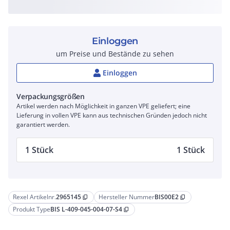
Einloggen
um Preise und Bestände zu sehen
Einloggen
Verpackungsgrößen
Artikel werden nach Möglichkeit in ganzen VPE geliefert; eine
Lieferung in vollen VPE kann aus technischen Gründen jedoch nicht
garantiert werden.
1 Stück
1 Stück
Rexel Artikelnr.
2965145
Hersteller Nummer
BIS00E2
content_copy
content_copy
Produkt Type
BIS L-409-045-004-07-S4
content_copy