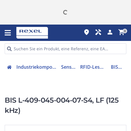
place
handyman
person
shopping_cart
0
Industriekomponenten
Sensorik
RFID-Lesegerät
BIS00E2
BIS L-409-045-004-07-S4, LF (125
kHz)