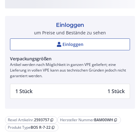
Einloggen
um Preise und Bestände zu sehen
Einloggen
Verpackungsgrößen
Artikel werden nach Möglichkeit in ganzen VPE geliefert; eine
Lieferung in vollen VPE kann aus technischen Gründen jedoch nicht
garantiert werden.
1 Stück
1 Stück
Rexel Artikelnr.
2593757
Hersteller Nummer
BAM00WH
content_copy
content_copy
Produkt Type
BOS R-7-22
content_copy