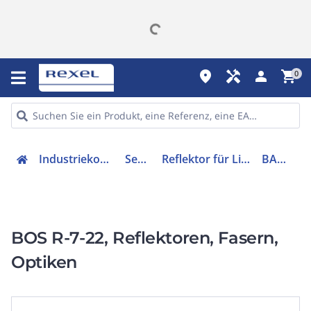
place
handyman
person
shopping_cart
0
Industriekomponenten
Sensorik
Reflektor für Lichtschranke
BAM00WH
BOS R-7-22, Reflektoren, Fasern,
Optiken