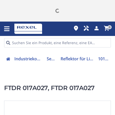
place
handyman
person
shopping_cart
0
Industriekomponenten
Sensorik
Reflektor für Lichtschranke
10145962
FTDR 017A027, FTDR 017A027