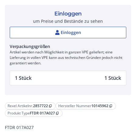
Einloggen
um Preise und Bestände zu sehen
Einloggen
Verpackungsgrößen
Artikel werden nach Möglichkeit in ganzen VPE geliefert; eine
Lieferung in vollen VPE kann aus technischen Gründen jedoch nicht
garantiert werden.
1 Stück
1 Stück
Rexel Artikelnr.
2857722
Hersteller Nummer
10145962
content_copy
content_copy
Produkt Type
FTDR 017A027
content_copy
FTDR 017A027