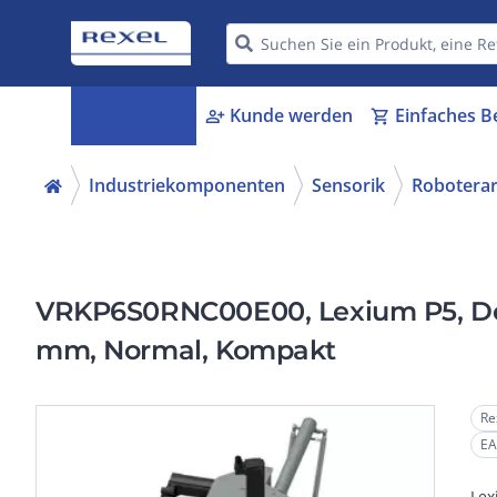
Kategorien
Kunde werden
Einfaches B
menu_book
person_add
shopping_cart
Industriekomponenten
Sensorik
Robotera
VRKP6S0RNC00E00, Lexium P5, Del
mm, Normal, Kompakt
Re
EA
Lex