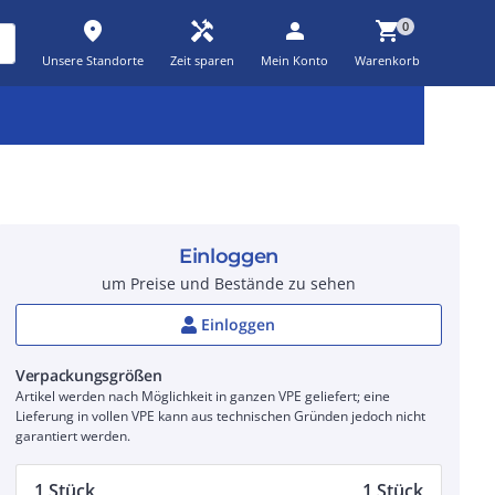
place
handyman
person
shopping_cart
0
Unsere Standorte
Zeit sparen
Mein Konto
Warenkorb
Kernsortiment
Kampagnen
Aktionen
workspace_premium
auto_awesome
percent_discount
Einloggen
um Preise und Bestände zu sehen
Einloggen
Verpackungsgrößen
Artikel werden nach Möglichkeit in ganzen VPE geliefert; eine
Lieferung in vollen VPE kann aus technischen Gründen jedoch nicht
garantiert werden.
1 Stück
1 Stück