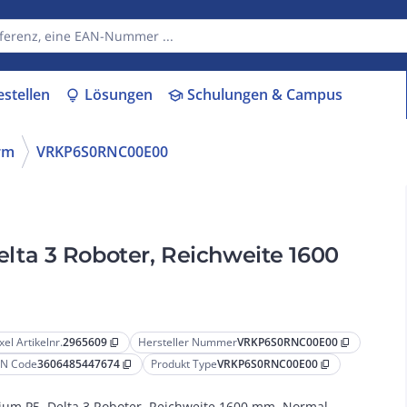
estellen
Lösungen
Schulungen & Campus
lightbulb
school
rm
VRKP6S0RNC00E00
ta 3 Roboter, Reichweite 1600
xel Artikelnr.
2965609
Hersteller Nummer
VRKP6S0RNC00E00
content_copy
content_copy
N Code
3606485447674
Produkt Type
VRKP6S0RNC00E00
content_copy
content_copy
ium P5, Delta 3 Roboter, Reichweite 1600 mm, Normal,