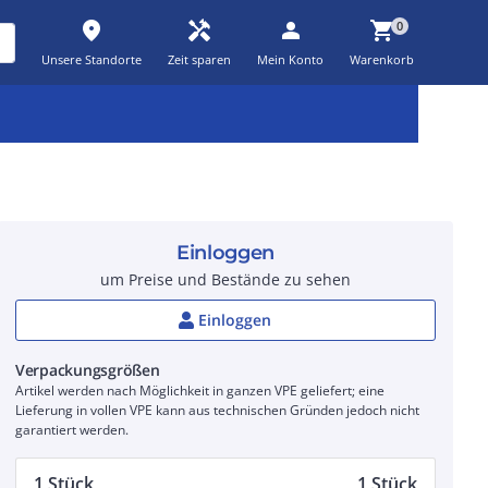
place
handyman
person
shopping_cart
0
Unsere Standorte
Zeit sparen
Mein Konto
Warenkorb
Kernsortiment
Kampagnen
Aktionen
workspace_premium
auto_awesome
percent_discount
Einloggen
um Preise und Bestände zu sehen
Einloggen
Verpackungsgrößen
Artikel werden nach Möglichkeit in ganzen VPE geliefert; eine
Lieferung in vollen VPE kann aus technischen Gründen jedoch nicht
garantiert werden.
1 Stück
1 Stück