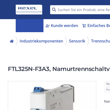
Kategorien
Kunde werden
Einfaches B
menu_book
person_add
shopping_cart
Industriekomponenten
Sensorik
Trennscha
FTL325N-F3A3, Namurtrennschaltve
Re
Pr
Nam