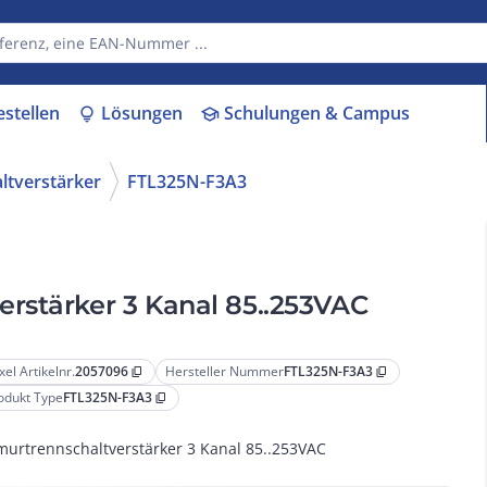
estellen
Lösungen
Schulungen & Campus
lightbulb
school
ltverstärker
FTL325N-F3A3
rstärker 3 Kanal 85..253VAC
xel Artikelnr.
2057096
Hersteller Nummer
FTL325N-F3A3
content_copy
content_copy
odukt Type
FTL325N-F3A3
content_copy
urtrennschaltverstärker 3 Kanal 85..253VAC