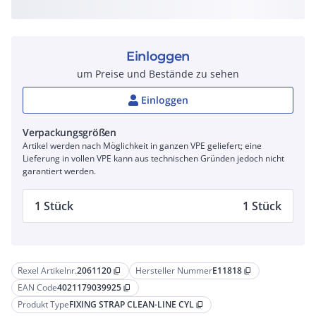
Einloggen
um Preise und Bestände zu sehen
Einloggen
Verpackungsgrößen
Artikel werden nach Möglichkeit in ganzen VPE geliefert; eine
Lieferung in vollen VPE kann aus technischen Gründen jedoch nicht
garantiert werden.
1 Stück
1 Stück
Rexel Artikelnr.
2061120
Hersteller Nummer
E11818
content_copy
content_copy
EAN Code
4021179039925
content_copy
Produkt Type
FIXING STRAP CLEAN-LINE CYL
content_copy