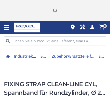
place
handyman
person
shopping_cart
0
Industriekomponenten
Sensorik
Zubehör/Ersatzteile für Industriesensoren
E11818
FIXING STRAP CLEAN-LINE CYL,
Spannband für Rundzylinder, Ø 25
mm