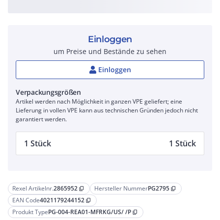
Einloggen
um Preise und Bestände zu sehen
Einloggen
Verpackungsgrößen
Artikel werden nach Möglichkeit in ganzen VPE geliefert; eine
Lieferung in vollen VPE kann aus technischen Gründen jedoch nicht
garantiert werden.
1 Stück
1 Stück
Rexel Artikelnr.
2865952
Hersteller Nummer
PG2795
content_copy
content_copy
EAN Code
4021179244152
content_copy
Produkt Type
PG-004-REA01-MFRKG/US/ /P
content_copy