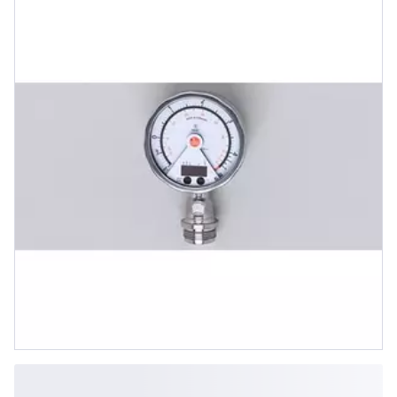
Aseptoflex Vario, Schaltsignal,
Analogsignal, (konfigur