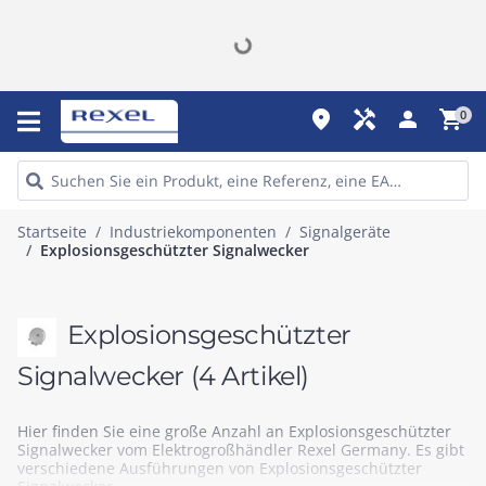
place
handyman
person
shopping_cart
0
Startseite
Industriekomponenten
Signalgeräte
Explosionsgeschützter Signalwecker
Explosionsgeschützter
Signalwecker
(4 Artikel)
Hier finden Sie eine große Anzahl an Explosionsgeschützter
Signalwecker vom Elektrogroßhändler Rexel Germany. Es gibt
verschiedene Ausführungen von Explosionsgeschützter