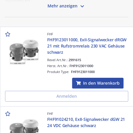
Signalwecker.

Mehr anzeigen
FHF
FHF9123011000, ExII-Signalwecker dRGW
21 mit Rufstromrelais 230 VAC Gehäuse
schwarz
Rexel Art.Nr.:
2991615
Herst. Art.Nr.:
FHF9123011000
Produkt Type:
FHF9123011000
In den Warenkorb
Anmelden
FHF
FHF91024210, ExII-Signalwecker dGW 21
24 VDC Gehäuse schwarz