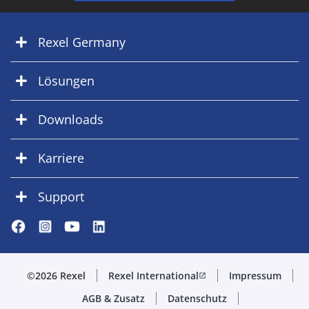
Rexel Germany
Lösungen
Downloads
Karriere
Support
©2026 Rexel
Rexel International
Impressum
open_in_new
AGB & Zusatz
Datenschutz