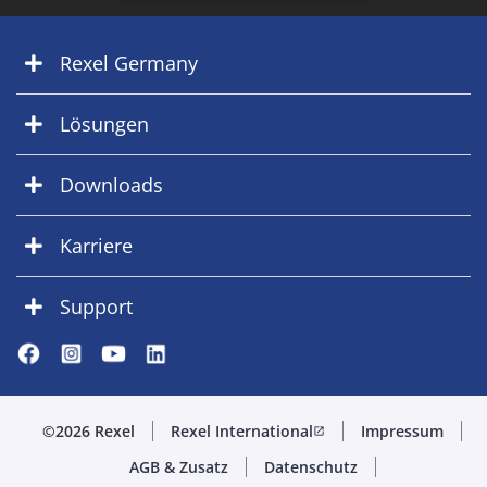
Rexel Germany
Lösungen
Downloads
Karriere
Support
©2026 Rexel
Rexel International
Impressum
open_in_new
AGB & Zusatz
Datenschutz