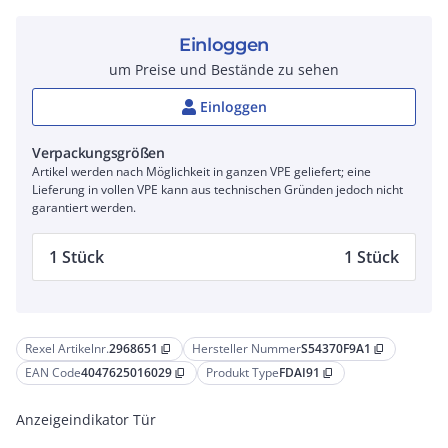
Einloggen
um Preise und Bestände zu sehen
Einloggen
Verpackungsgrößen
Artikel werden nach Möglichkeit in ganzen VPE geliefert; eine
Lieferung in vollen VPE kann aus technischen Gründen jedoch nicht
garantiert werden.
1 Stück
1 Stück
Rexel Artikelnr.
2968651
Hersteller Nummer
S54370F9A1
content_copy
content_copy
EAN Code
4047625016029
Produkt Type
FDAI91
content_copy
content_copy
Anzeigeindikator Tür