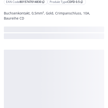
EAN Code
8015747014830
Produkt Type
CDFD 0.5
content_copy
content_copy
Buchsenkontakt, 0,5mm², Gold, Crimpanschluss, 10A,
Baureihe CD