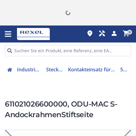
place
handyman
person
shopping_cart
0
Industriekomponenten
Steckverbindung
Kontakteinsatz für Rechtecksteckverbinder
50083514
611021026600000, ODU-MAC S-
AndockrahmenStiftseite