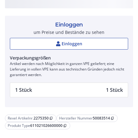
Einloggen
um Preise und Bestände zu sehen
Einloggen
Verpackungsgrößen
Artikel werden nach Möglichkeit in ganzen VPE geliefert; eine
Lieferung in vollen VPE kann aus technischen Gründen jedoch nicht
garantiert werden.
1 Stück
1 Stück
Rexel Artikelnr.
2275350
Hersteller Nummer
50083514
content_copy
content_copy
Produkt Type
611021026600000
content_copy