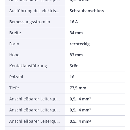
Ausführung des elektrischen Anschlusses
Schraubanschluss
Bemessungsstrom In
16 A
Breite
34 mm
Form
rechteckig
Höhe
83 mm
Kontaktausführung
Stift
Polzahl
16
Tiefe
77,5 mm
Anschließbarer Leiterquerschnitt feindrähtig mit Aderendhülse
0,5...4 mm²
Anschließbarer Leiterquerschnitt feindrähtig ohne Aderendhülse
0,5...4 mm²
Anschließbarer Leiterquerschnitt mehrdrähtig
0,5...4 mm²