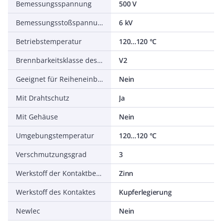
Bemessungsspannung
500 V
Bemessungsstoßspannung
6 kV
Betriebstemperatur
120...120 °C
Brennbarkeitsklasse des Isolierstoffs nach UL94
V2
Geeignet für Reiheneinbau
Nein
Mit Drahtschutz
Ja
Mit Gehäuse
Nein
Umgebungstemperatur
120...120 °C
Verschmutzungsgrad
3
Werkstoff der Kontaktbeschichtung
Zinn
Werkstoff des Kontaktes
Kupferlegierung
Newlec
Nein