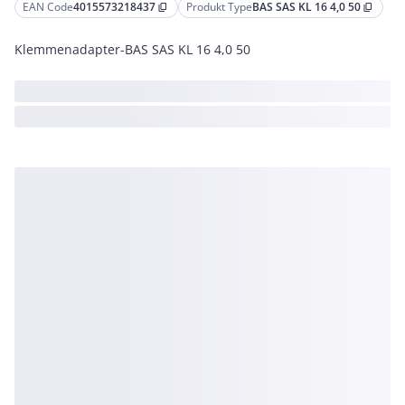
EAN Code
4015573218437
Produkt Type
BAS SAS KL 16 4,0 50
content_copy
content_copy
Klemmenadapter-BAS SAS KL 16 4,0 50