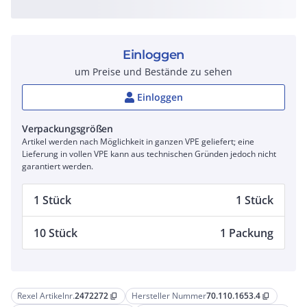
Einloggen
um Preise und Bestände zu sehen
Einloggen
Verpackungsgrößen
Artikel werden nach Möglichkeit in ganzen VPE geliefert; eine
Lieferung in vollen VPE kann aus technischen Gründen jedoch nicht
garantiert werden.
1 Stück
1 Stück
10 Stück
1 Packung
Rexel Artikelnr.
2472272
Hersteller Nummer
70.110.1653.4
content_copy
content_copy