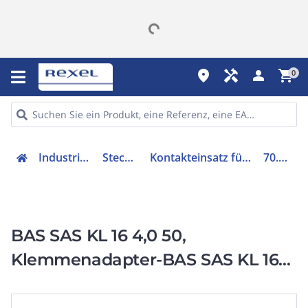
place
handyman
person
shopping_cart
0
Industriekomponenten
Steckverbindung
Kontakteinsatz für Rechtecksteckverbinder
70.110.1653.4
BAS SAS KL 16 4,0 50,
Klemmenadapter-BAS SAS KL 16
4,0 50