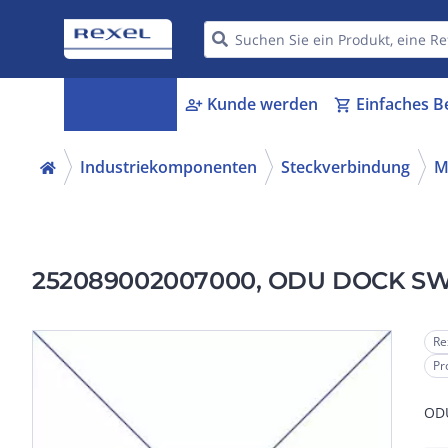
Kategorien
Kunde werden
Einfaches B
menu_book
person_add
shopping_cart
Industriekomponenten
Steckverbindung
M
252089002007000, ODU DOCK SWK
Re
Pr
ODU