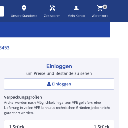
place
handyman
person
shopping_cart
0
Unsere Standorte
Zeit sparen
Mein Konto
Warenkorb
Kernsortiment
Kampagnen
Aktionen
workspace_premium
auto_awesome
percent_discount
3453
Einloggen
um Preise und Bestände zu sehen
Einloggen
Verpackungsgrößen
Artikel werden nach Möglichkeit in ganzen VPE geliefert; eine
Lieferung in vollen VPE kann aus technischen Gründen jedoch nicht
garantiert werden.
1 Stück
1 Stück