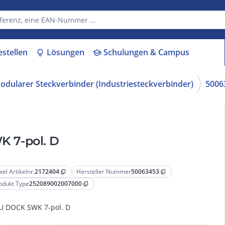
estellen
Lösungen
Schulungen & Campus
lightbulb
school
odularer Steckverbinder (Industriesteckverbinder)
5006
 7-pol. D
xel Artikelnr.
2172404
Hersteller Nummer
50063453
content_copy
content_copy
odukt Type
252089002007000
content_copy
 DOCK SWK 7-pol. D