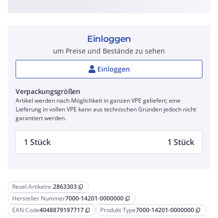
Einloggen
um Preise und Bestände zu sehen
Einloggen
Verpackungsgrößen
Artikel werden nach Möglichkeit in ganzen VPE geliefert; eine
Lieferung in vollen VPE kann aus technischen Gründen jedoch nicht
garantiert werden.
1 Stück
1 Stück
Rexel Artikelnr.
2863303
content_copy
Hersteller Nummer
7000-14201-0000000
content_copy
EAN Code
4048879197717
Produkt Type
7000-14201-0000000
content_copy
content_copy