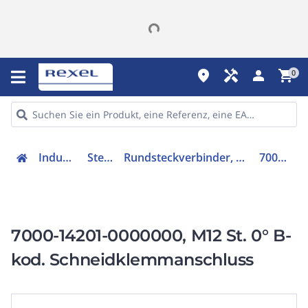
place
handyman
person
shopping_cart
0
Industriekomponenten
Steckverbindung
Rundsteckverbinder, feldkonfektionierbar (Industriesteckverbinder)
7000-14201-0000000
7000-14201-0000000, M12 St. 0° B-
kod. Schneidklemmanschluss