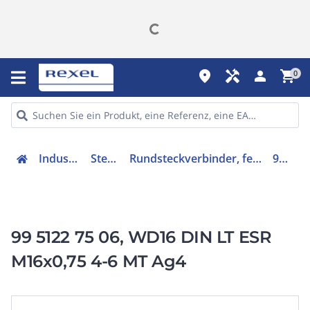
place
handyman
person
shopping_cart
0
Industriekomponenten
Steckverbindung
Rundsteckverbinder, feldkonfektionierbar (Industriesteckverbinder)
99 5122 75 06
99 5122 75 06, WD16 DIN LT ESR
M16x0,75 4-6 MT Ag4