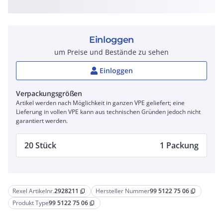
Einloggen
um Preise und Bestände zu sehen
Einloggen
Verpackungsgrößen
Artikel werden nach Möglichkeit in ganzen VPE geliefert; eine
Lieferung in vollen VPE kann aus technischen Gründen jedoch nicht
garantiert werden.
20 Stück
1 Packung
Rexel Artikelnr.
2928211
Hersteller Nummer
99 5122 75 06
content_copy
content_copy
Produkt Type
99 5122 75 06
content_copy