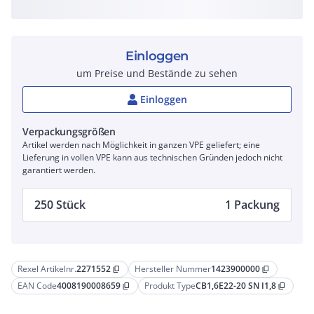
Einloggen
um Preise und Bestände zu sehen
Einloggen
Verpackungsgrößen
Artikel werden nach Möglichkeit in ganzen VPE geliefert; eine
Lieferung in vollen VPE kann aus technischen Gründen jedoch nicht
garantiert werden.
250 Stück
1 Packung
Rexel Artikelnr.
2271552
Hersteller Nummer
1423900000
content_copy
content_copy
EAN Code
4008190008659
Produkt Type
CB1,6E22-20 SN I1,8
content_copy
content_copy