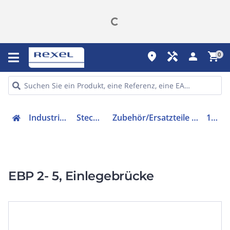
place
handyman
person
shopping_cart
0
Industriekomponenten
Steckverbindung
Zubehör/Ersatzteile für Industriesteckverbinder
1733169
EBP 2- 5, Einlegebrücke