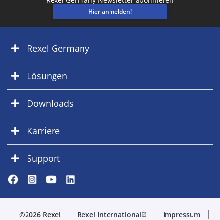
Rexel Germany Newsletter abonnieren
Hier anmelden!
Rexel Germany
Lösungen
Downloads
Karriere
Support
©2026 Rexel
Rexel International
Impressum
open_in_new