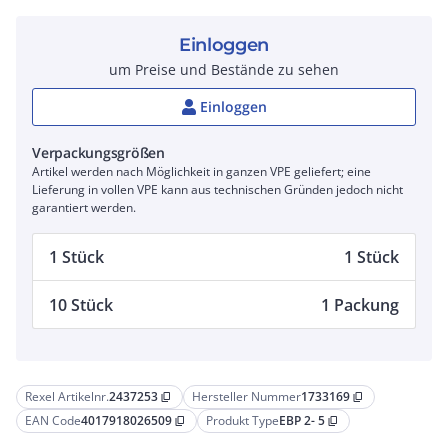
Einloggen
um Preise und Bestände zu sehen
Einloggen
Verpackungsgrößen
Artikel werden nach Möglichkeit in ganzen VPE geliefert; eine
Lieferung in vollen VPE kann aus technischen Gründen jedoch nicht
garantiert werden.
1 Stück
1 Stück
10 Stück
1 Packung
Rexel Artikelnr.
2437253
Hersteller Nummer
1733169
content_copy
content_copy
EAN Code
4017918026509
Produkt Type
EBP 2- 5
content_copy
content_copy