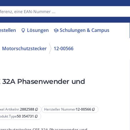
estellen
Lösungen
Schulungen & Campus
lightbulb
school
Motorschutzstecker
12-00566
EE 32A Phasenwender und
xel Artikelnr.
2882588
Hersteller Nummer
12-00566
content_copy
content_copy
odukt Type
50 354731
content_copy
orschutzstecker CEE 32A Phasenwender und