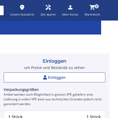
place
handyman
person
shopping_cart
0
Unsere Standorte
Zeit sparen
Mein Konto
Warenkorb
Kernsortiment
Kampagnen
Aktionen
workspace_premium
auto_awesome
percent_discount
Einloggen
um Preise und Bestände zu sehen
Einloggen
Verpackungsgrößen
Artikel werden nach Möglichkeit in ganzen VPE geliefert; eine
Lieferung in vollen VPE kann aus technischen Gründen jedoch nicht
garantiert werden.
1 Stück
1 Stück