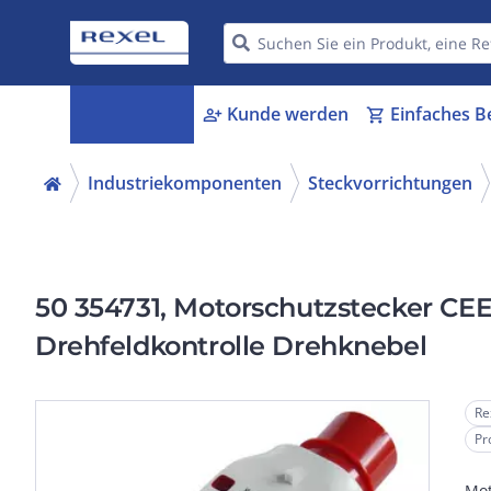
Kategorien
Kunde werden
Einfaches B
menu_book
person_add
shopping_cart
Industriekomponenten
Steckvorrichtungen
50 354731, Motorschutzstecker C
Drehfeldkontrolle Drehknebel
Re
Pr
Mot