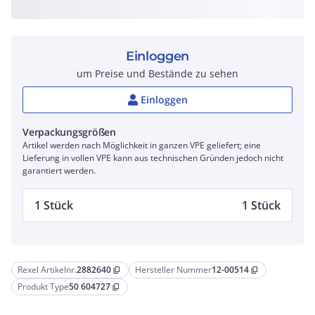
Einloggen
um Preise und Bestände zu sehen
Einloggen
Verpackungsgrößen
Artikel werden nach Möglichkeit in ganzen VPE geliefert; eine
Lieferung in vollen VPE kann aus technischen Gründen jedoch nicht
garantiert werden.
1 Stück
1 Stück
Rexel Artikelnr.
2882640
Hersteller Nummer
12-00514
content_copy
content_copy
Produkt Type
50 604727
content_copy