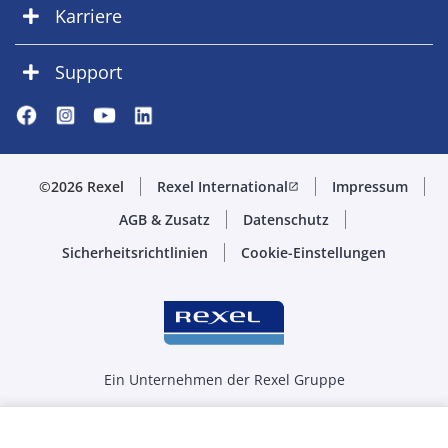
Karriere
Support
©2026 Rexel
Rexel International
Impressum
open_in_new
AGB & Zusatz
Datenschutz
Sicherheitsrichtlinien
Cookie-Einstellungen
Ein Unternehmen der Rexel Gruppe
Menge