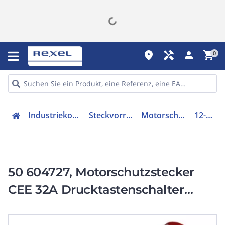
place
handyman
person
shopping_cart
0
Industriekomponenten
Steckvorrichtungen
Motorschutzstecker
12-00514
50 604727, Motorschutzstecker
CEE 32A Drucktastenschalter
Phasenwender und
Drehfeldkontrolle