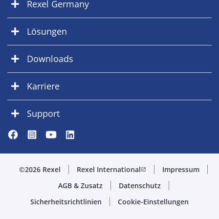
Rexel Germany
Lösungen
Downloads
Karriere
Support
©2026 Rexel
Rexel International
Impressum
open_in_new
AGB & Zusatz
Datenschutz
Sicherheitsrichtlinien
Cookie-Einstellungen