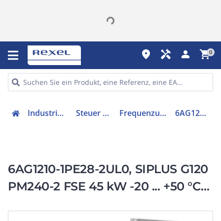
place
handyman
person
shopping_cart
0
Industriekomponenten
Steuer & Regelgeräte
Frequenzumrichter =< 1 kV
6AG12101PE282UL0
6AG1210-1PE28-2UL0, SIPLUS G120
PM240-2 FSE 45 kW -20 ... +50 °C
based on 6SL3210-1PE28-8UL0