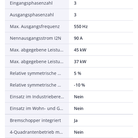
Eingangsphasenzahl
3
Ausgangsphasenzahl
3
Max. Ausgangsfrequenz
550 Hz
Nennausgangsstrom I2N
90 A
Max. abgegebene Leistung bei quadrat. Belastung bei Bemessungsausgangsspannung
45 kW
Max. abgegebene Leistung bei linearer Belastung bei Bemessungsausgangsspannung
37 kW
Relative symmetrische Netzfrequenztoleranz
5 %
Relative symmetrische Netzspannungstoleranz
-10 %
Einsatz im Industriebereich zulässig
Nein
Einsatz im Wohn- und Gewerbebereich zulässig
Nein
Bremschopper integriert
Ja
4-Quadrantenbetrieb möglich
Nein