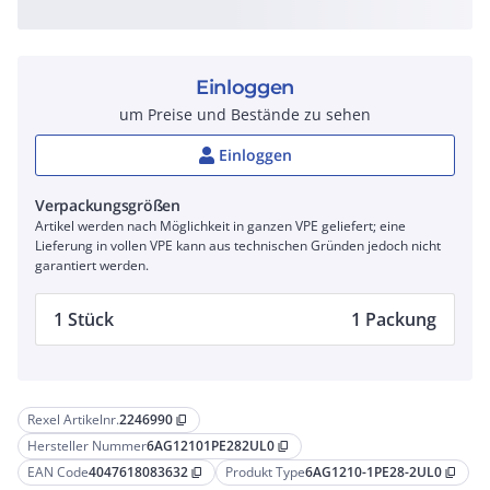
Einloggen
um Preise und Bestände zu sehen
Einloggen
Verpackungsgrößen
Artikel werden nach Möglichkeit in ganzen VPE geliefert; eine
Lieferung in vollen VPE kann aus technischen Gründen jedoch nicht
garantiert werden.
1 Stück
1 Packung
Rexel Artikelnr.
2246990
content_copy
Hersteller Nummer
6AG12101PE282UL0
content_copy
EAN Code
4047618083632
Produkt Type
6AG1210-1PE28-2UL0
content_copy
content_copy