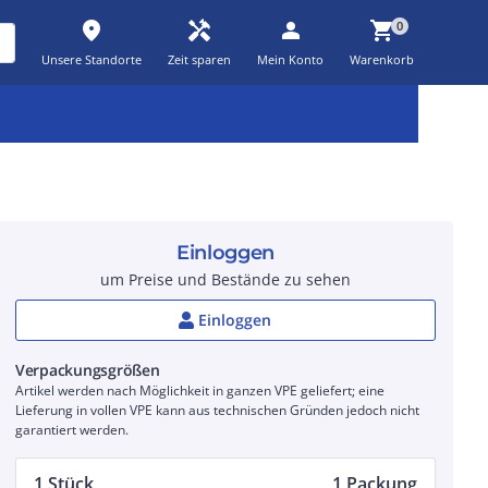
place
handyman
person
shopping_cart
0
Unsere Standorte
Zeit sparen
Mein Konto
Warenkorb
Kernsortiment
Kampagnen
Aktionen
workspace_premium
auto_awesome
percent_discount
Einloggen
um Preise und Bestände zu sehen
Einloggen
Verpackungsgrößen
Artikel werden nach Möglichkeit in ganzen VPE geliefert; eine
Lieferung in vollen VPE kann aus technischen Gründen jedoch nicht
garantiert werden.
1 Stück
1 Packung