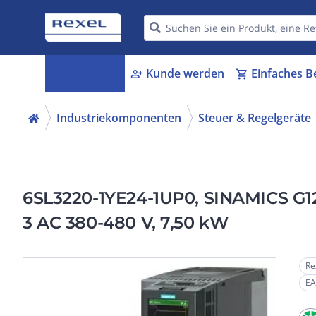
Kategorien
Kunde werden
Einfaches B
menu_book
person_add
shopping_cart
Industriekomponenten
Steuer & Regelgeräte
6SL3220-1YE24-1UP0, SINAMICS G120
3 AC 380-480 V, 7,50 kW
Re
EA