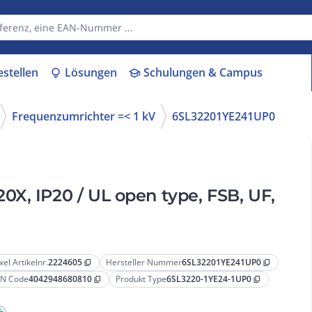
estellen
Lösungen
Schulungen & Campus
lightbulb
school
Frequenzumrichter =< 1 kV
6SL32201YE241UP0
X, IP20 / UL open type, FSB, UF,
xel Artikelnr.
2224605
Hersteller Nummer
6SL32201YE241UP0
content_copy
content_copy
N Code
4042948680810
Produkt Type
6SL3220-1YE24-1UP0
content_copy
content_copy