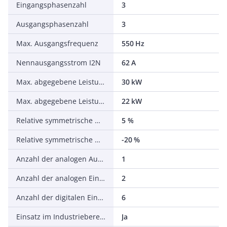
Eingangsphasenzahl
3
Ausgangsphasenzahl
3
Max. Ausgangsfrequenz
550 Hz
Nennausgangsstrom I2N
62 A
Max. abgegebene Leistung bei quadrat. Belastung bei Bemessungsausgangsspannung
30 kW
Max. abgegebene Leistung bei linearer Belastung bei Bemessungsausgangsspannung
22 kW
Relative symmetrische Netzfrequenztoleranz
5 %
Relative symmetrische Netzspannungstoleranz
-20 %
Anzahl der analogen Ausgänge
1
Anzahl der analogen Eingänge
2
Anzahl der digitalen Eingänge
6
Einsatz im Industriebereich zulässig
Ja