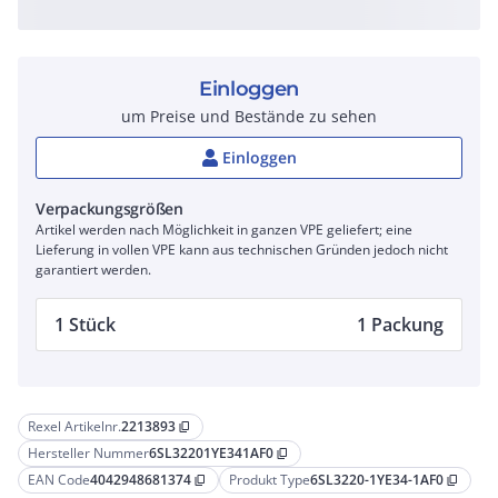
Einloggen
um Preise und Bestände zu sehen
Einloggen
Verpackungsgrößen
Artikel werden nach Möglichkeit in ganzen VPE geliefert; eine
Lieferung in vollen VPE kann aus technischen Gründen jedoch nicht
garantiert werden.
1 Stück
1 Packung
Rexel Artikelnr.
2213893
content_copy
Hersteller Nummer
6SL32201YE341AF0
content_copy
EAN Code
4042948681374
Produkt Type
6SL3220-1YE34-1AF0
content_copy
content_copy