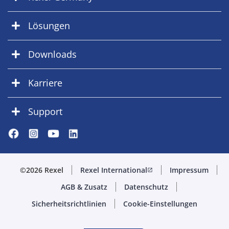
Lösungen
Downloads
Karriere
Support
©2026 Rexel
Rexel International
Impressum
open_in_new
AGB & Zusatz
Datenschutz
Sicherheitsrichtlinien
Cookie-Einstellungen