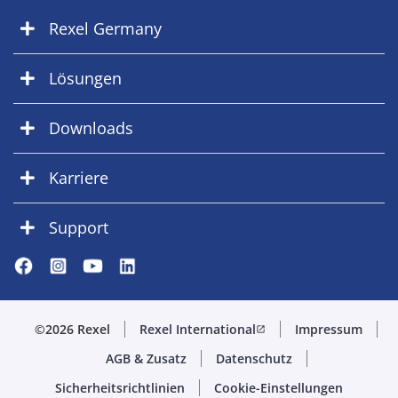
Rexel Germany
Lösungen
Downloads
Karriere
Support
©2026 Rexel
Rexel International
Impressum
open_in_new
AGB & Zusatz
Datenschutz
Sicherheitsrichtlinien
Cookie-Einstellungen