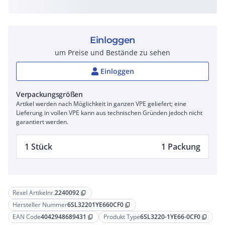
Einloggen
um Preise und Bestände zu sehen
Einloggen
Verpackungsgrößen
Artikel werden nach Möglichkeit in ganzen VPE geliefert; eine
Lieferung in vollen VPE kann aus technischen Gründen jedoch nicht
garantiert werden.
1 Stück
1 Packung
Rexel Artikelnr.
2240092
content_copy
Hersteller Nummer
6SL32201YE660CF0
content_copy
EAN Code
4042948689431
Produkt Type
6SL3220-1YE66-0CF0
content_copy
content_copy