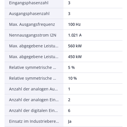
Eingangsphasenzahl
3
Ausgangsphasenzahl
3
Max. Ausgangsfrequenz
100 Hz
Nennausgangsstrom I2N
1.021 A
Max. abgegebene Leistung bei quadrat. Belastung bei Bemessungsausgangsspannung
560 kW
Max. abgegebene Leistung bei linearer Belastung bei Bemessungsausgangsspannung
450 kW
Relative symmetrische Netzfrequenztoleranz
5 %
Relative symmetrische Netzspannungstoleranz
10 %
Anzahl der analogen Ausgänge
1
Anzahl der analogen Eingänge
2
Anzahl der digitalen Eingänge
6
Einsatz im Industriebereich zulässig
Ja