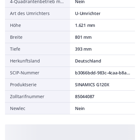
4-Quadrantenbetrieb möglich
Nein
Art des Umrichters
U-Umrichter
Höhe
1.621 mm
Breite
801 mm
Tiefe
393 mm
Herkunftsland
Deutschland
SCIP-Nummer
b3066bdd-983c-4caa-b8a4-8d3b77ae5a95
Produktserie
SINAMICS G120X
Zolltarifnummer
85044087
Newlec
Nein