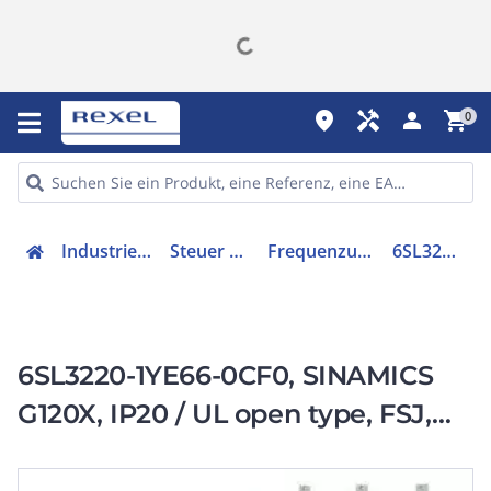
place
handyman
person
shopping_cart
0
Industriekomponenten
Steuer & Regelgeräte
Frequenzumrichter =< 1 kV
6SL32201YE660CF0
6SL3220-1YE66-0CF0, SINAMICS
G120X, IP20 / UL open type, FSJ,
C3, 3 AC 380-480 V, 560,00 kW