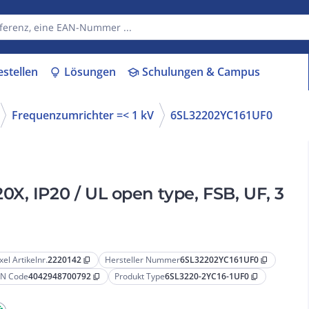
estellen
Lösungen
Schulungen & Campus
lightbulb
school
Frequenzumrichter =< 1 kV
6SL32202YC161UF0
X, IP20 / UL open type, FSB, UF, 3
xel Artikelnr.
2220142
Hersteller Nummer
6SL32202YC161UF0
content_copy
content_copy
N Code
4042948700792
Produkt Type
6SL3220-2YC16-1UF0
content_copy
content_copy