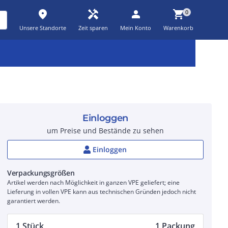
place
handyman
person
shopping_cart
0
Unsere Standorte
Zeit sparen
Mein Konto
Warenkorb
Kernsortiment
Kampagnen
Aktionen
workspace_premium
auto_awesome
percent_discount
Einloggen
um Preise und Bestände zu sehen
Einloggen
Verpackungsgrößen
Artikel werden nach Möglichkeit in ganzen VPE geliefert; eine
Lieferung in vollen VPE kann aus technischen Gründen jedoch nicht
garantiert werden.
1 Stück
1 Packung