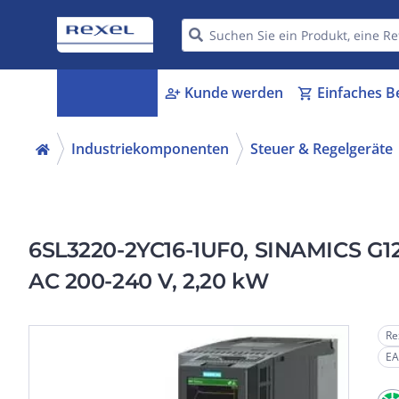
Kategorien
Kunde werden
Einfaches B
menu_book
person_add
shopping_cart
Industriekomponenten
Steuer & Regelgeräte
6SL3220-2YC16-1UF0, SINAMICS G120
AC 200-240 V, 2,20 kW
Re
EA