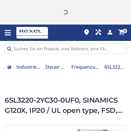
place
handyman
person
shopping_cart
0
Industriekomponenten
Steuer & Regelgeräte
Frequenzumrichter =< 1 kV
6SL32202YC300UF0
6SL3220-2YC30-0UF0, SINAMICS
G120X, IP20 / UL open type, FSD,
UF, 3 AC 200-240 V, 18,50 kW