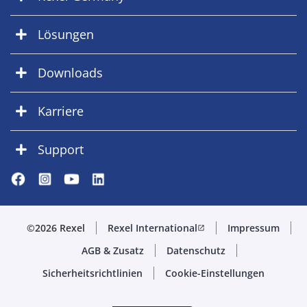
Lösungen
Downloads
Karriere
Support
©2026 Rexel
Rexel International
Impressum
open_in_new
AGB & Zusatz
Datenschutz
Sicherheitsrichtlinien
Cookie-Einstellungen