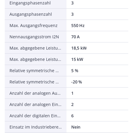
Eingangsphasenzahl
3
Ausgangsphasenzahl
3
Max. Ausgangsfrequenz
550 Hz
Nennausgangsstrom I2N
70 A
Max. abgegebene Leistung bei quadrat. Belastung bei Bemessungsausgangsspannung
18,5 kW
Max. abgegebene Leistung bei linearer Belastung bei Bemessungsausgangsspannung
15 kW
Relative symmetrische Netzfrequenztoleranz
5 %
Relative symmetrische Netzspannungstoleranz
-20 %
Anzahl der analogen Ausgänge
1
Anzahl der analogen Eingänge
2
Anzahl der digitalen Eingänge
6
Einsatz im Industriebereich zulässig
Nein