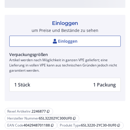
Einloggen
um Preise und Bestände zu sehen
Einloggen
Verpackungsgrößen
Artikel werden nach Möglichkeit in ganzen VPE geliefert; eine
Lieferung in vollen VPE kann aus technischen Gründen jedoch nicht
garantiert werden.
1 Stück
1 Packung
Rexel Artikelnr.
2246877
content_copy
Hersteller Nummer
6SL32202YC300UF0
content_copy
EAN Code
4042948701188
Produkt Type
6SL3220-2YC30-0UF0
content_copy
content_copy