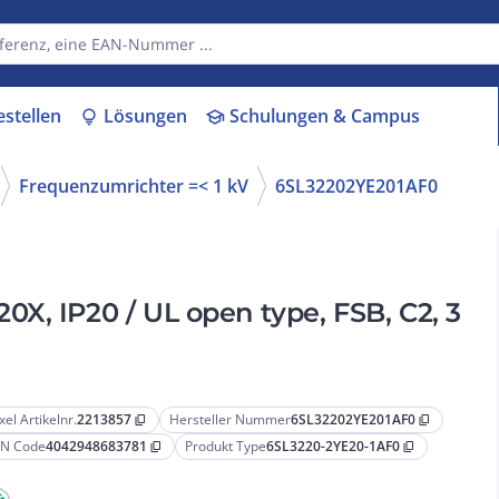
estellen
Lösungen
Schulungen & Campus
lightbulb
school
Frequenzumrichter =< 1 kV
6SL32202YE201AF0
X, IP20 / UL open type, FSB, C2, 3
xel Artikelnr.
2213857
Hersteller Nummer
6SL32202YE201AF0
content_copy
content_copy
N Code
4042948683781
Produkt Type
6SL3220-2YE20-1AF0
content_copy
content_copy