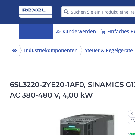
Kategorien
Kunde werden
Einfaches B
menu_book
person_add
shopping_cart
Industriekomponenten
Steuer & Regelgeräte
6SL3220-2YE20-1AF0, SINAMICS G120
AC 380-480 V, 4,00 kW
Re
EA