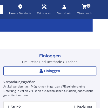
place
handyman
person
shopping_cart
0
Unsere Standorte
Zeit sparen
Mein Konto
Warenkorb
Kernsortiment
Kampagnen
Aktionen
workspace_premium
auto_awesome
percent_discount
Einloggen
um Preise und Bestände zu sehen
Einloggen
Verpackungsgrößen
Artikel werden nach Möglichkeit in ganzen VPE geliefert; eine
Lieferung in vollen VPE kann aus technischen Gründen jedoch nicht
garantiert werden.
1 Stück
1 Packung