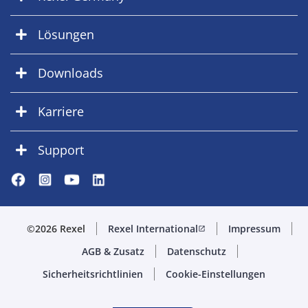
Lösungen
Downloads
Karriere
Support
©2026 Rexel
Rexel International
Impressum
open_in_new
AGB & Zusatz
Datenschutz
Sicherheitsrichtlinien
Cookie-Einstellungen