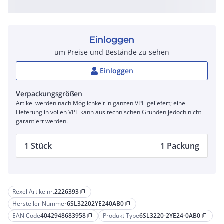
Einloggen
um Preise und Bestände zu sehen
Einloggen
Verpackungsgrößen
Artikel werden nach Möglichkeit in ganzen VPE geliefert; eine
Lieferung in vollen VPE kann aus technischen Gründen jedoch nicht
garantiert werden.
1 Stück
1 Packung
Rexel Artikelnr.
2226393
content_copy
Hersteller Nummer
6SL32202YE240AB0
content_copy
EAN Code
4042948683958
Produkt Type
6SL3220-2YE24-0AB0
content_copy
content_copy