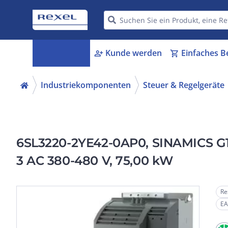
Kategorien
Kunde werden
Einfaches B
menu_book
person_add
shopping_cart
Industriekomponenten
Steuer & Regelgeräte
6SL3220-2YE42-0AP0, SINAMICS G120
3 AC 380-480 V, 75,00 kW
Re
EA