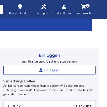
place
handyman
person
shopping_cart
0
Unsere Standorte
Zeit sparen
Mein Konto
Warenkorb
Kernsortiment
Kampagnen
Aktionen
workspace_premium
auto_awesome
percent_discount
Einloggen
um Preise und Bestände zu sehen
Einloggen
Verpackungsgrößen
Artikel werden nach Möglichkeit in ganzen VPE geliefert; eine
Lieferung in vollen VPE kann aus technischen Gründen jedoch nicht
garantiert werden.
1 Stück
1 Packung