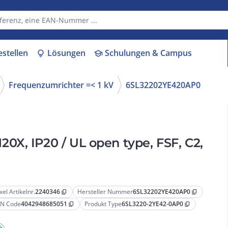
estellen
Lösungen
Schulungen & Campus
lightbulb
school
Frequenzumrichter =< 1 kV
6SL32202YE420AP0
X, IP20 / UL open type, FSF, C2,
xel Artikelnr.
2240346
Hersteller Nummer
6SL32202YE420AP0
content_copy
content_copy
N Code
4042948685051
Produkt Type
6SL3220-2YE42-0AP0
content_copy
content_copy