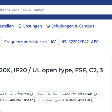
estellen
Lösungen
Schulungen & Campus
lightbulb
school
Frequenzumrichter =< 1 kV
6SL32202YE421AP0
X, IP20 / UL open type, FSF, C2, 3
xel Artikelnr.
2240234
Hersteller Nummer
6SL32202YE421AP0
content_copy
content_copy
N Code
4042948685112
Produkt Type
6SL3220-2YE42-1AP0
content_copy
content_copy