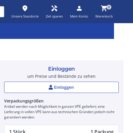
place
handyman
person
shopping_cart
0
Unsere Standorte
Zeit sparen
Mein Konto
Warenkorb
Kernsortiment
Kampagnen
Aktionen
workspace_premium
auto_awesome
percent_discount
Einloggen
um Preise und Bestände zu sehen
Einloggen
Verpackungsgrößen
Artikel werden nach Möglichkeit in ganzen VPE geliefert; eine
Lieferung in vollen VPE kann aus technischen Gründen jedoch nicht
garantiert werden.
1 Stück
1 Packung