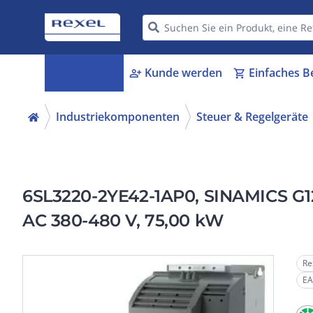
Kategorien
Kunde werden
Einfaches B
menu_book
person_add
shopping_cart
Industriekomponenten
Steuer & Regelgeräte
6SL3220-2YE42-1AP0, SINAMICS G120
AC 380-480 V, 75,00 kW
Re
EA