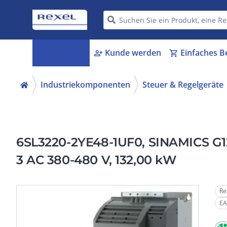
Kategorien
Kunde werden
Einfaches B
menu_book
person_add
shopping_cart
Industriekomponenten
Steuer & Regelgeräte
6SL3220-2YE48-1UF0, SINAMICS G120
3 AC 380-480 V, 132,00 kW
Re
EA