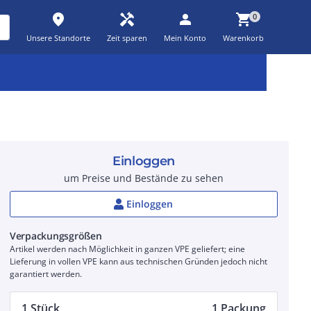
place
handyman
person
shopping_cart
0
Unsere Standorte
Zeit sparen
Mein Konto
Warenkorb
Kernsortiment
Kampagnen
Aktionen
workspace_premium
auto_awesome
percent_discount
Einloggen
um Preise und Bestände zu sehen
Einloggen
Verpackungsgrößen
Artikel werden nach Möglichkeit in ganzen VPE geliefert; eine
Lieferung in vollen VPE kann aus technischen Gründen jedoch nicht
garantiert werden.
1 Stück
1 Packung