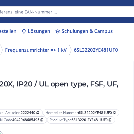
estellen
Lösungen
Schulungen & Campus
lightbulb
school
Frequenzumrichter =< 1 kV
6SL32202YE481UF0
X, IP20 / UL open type, FSF, UF,
xel Artikelnr.
2222440
Hersteller Nummer
6SL32202YE481UF0
content_copy
content_copy
N Code
4042948685495
Produkt Type
6SL3220-2YE48-1UF0
content_copy
content_copy