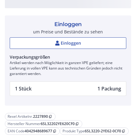
Einloggen
um Preise und Bestände zu sehen
Einloggen
Verpackungsgrößen
Artikel werden nach Möglichkeit in ganzen VPE geliefert; eine
Lieferung in vollen VPE kann aus technischen Gründen jedoch nicht
garantiert werden.
1 Stück
1 Packung
Rexel Artikelnr.
2227890
content_copy
Hersteller Nummer
6SL32202YE620CF0
content_copy
EAN Code
4042948689677
Produkt Type
6SL3220-2YE62-0CF0
content_copy
content_copy