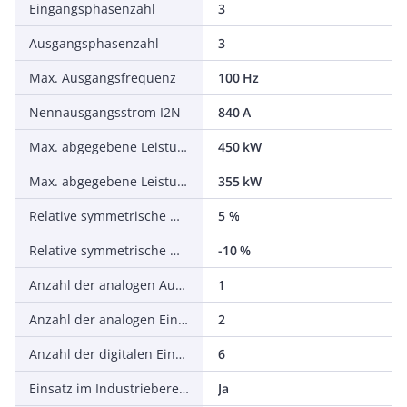
Eingangsphasenzahl
3
Ausgangsphasenzahl
3
Max. Ausgangsfrequenz
100 Hz
Nennausgangsstrom I2N
840 A
Max. abgegebene Leistung bei quadrat. Belastung bei Bemessungsausgangsspannung
450 kW
Max. abgegebene Leistung bei linearer Belastung bei Bemessungsausgangsspannung
355 kW
Relative symmetrische Netzfrequenztoleranz
5 %
Relative symmetrische Netzspannungstoleranz
-10 %
Anzahl der analogen Ausgänge
1
Anzahl der analogen Eingänge
2
Anzahl der digitalen Eingänge
6
Einsatz im Industriebereich zulässig
Ja