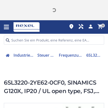
place
handyman
person
shopping_cart
0
Industriekomponenten
Steuer & Regelgeräte
Frequenzumrichter =< 1 kV
6SL32202YE620CF0
6SL3220-2YE62-0CF0, SINAMICS
G120X, IP20 / UL open type, FSJ,
C3, 3 AC 380-480 V, 450,00 kW