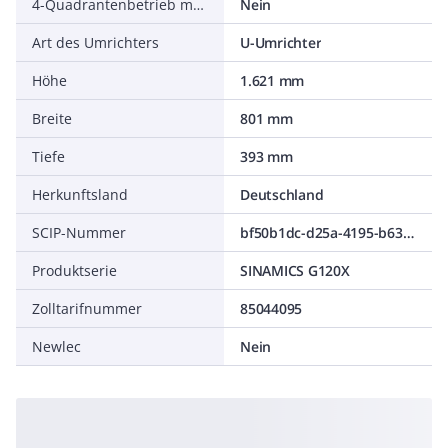
4-Quadrantenbetrieb möglich
Nein
Art des Umrichters
U-Umrichter
Höhe
1.621 mm
Breite
801 mm
Tiefe
393 mm
Herkunftsland
Deutschland
SCIP-Nummer
bf50b1dc-d25a-4195-b63f-3683bda2a86e
Produktserie
SINAMICS G120X
Zolltarifnummer
85044095
Newlec
Nein