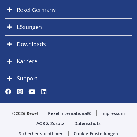
Rexel Germany
Lösungen
Downloads
Karriere
Support
©2026 Rexel
Rexel International
Impressum
open_in_new
AGB & Zusatz
Datenschutz
Sicherheitsrichtlinien
Cookie-Einstellungen