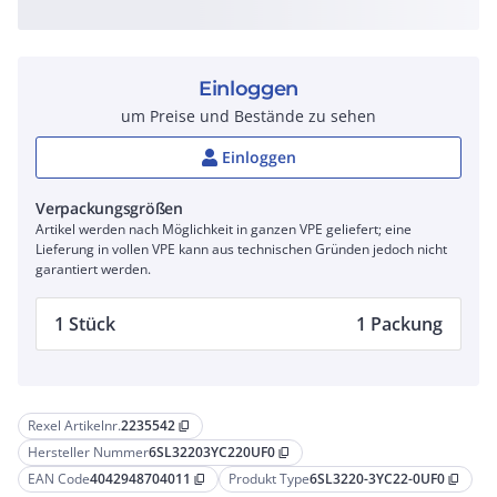
Einloggen
um Preise und Bestände zu sehen
Einloggen
Verpackungsgrößen
Artikel werden nach Möglichkeit in ganzen VPE geliefert; eine
Lieferung in vollen VPE kann aus technischen Gründen jedoch nicht
garantiert werden.
1 Stück
1 Packung
Rexel Artikelnr.
2235542
content_copy
Hersteller Nummer
6SL32203YC220UF0
content_copy
EAN Code
4042948704011
Produkt Type
6SL3220-3YC22-0UF0
content_copy
content_copy