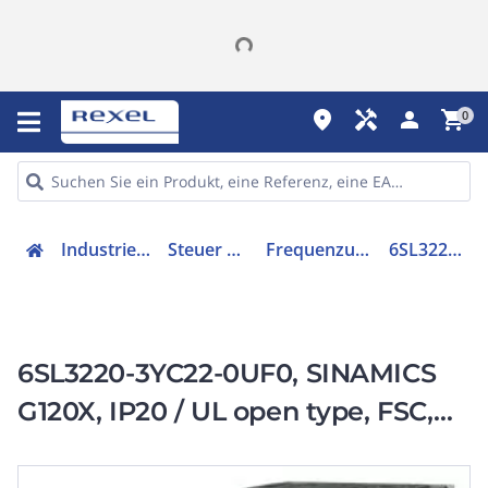
place
handyman
person
shopping_cart
0
Industriekomponenten
Steuer & Regelgeräte
Frequenzumrichter =< 1 kV
6SL32203YC220UF0
6SL3220-3YC22-0UF0, SINAMICS
G120X, IP20 / UL open type, FSC,
UF, 3 AC 200-240 V, 5,50 kW