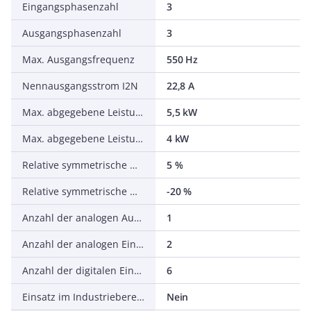
Eingangsphasenzahl
3
Ausgangsphasenzahl
3
Max. Ausgangsfrequenz
550 Hz
Nennausgangsstrom I2N
22,8 A
Max. abgegebene Leistung bei quadrat. Belastung bei Bemessungsausgangsspannung
5,5 kW
Max. abgegebene Leistung bei linearer Belastung bei Bemessungsausgangsspannung
4 kW
Relative symmetrische Netzfrequenztoleranz
5 %
Relative symmetrische Netzspannungstoleranz
-20 %
Anzahl der analogen Ausgänge
1
Anzahl der analogen Eingänge
2
Anzahl der digitalen Eingänge
6
Einsatz im Industriebereich zulässig
Nein