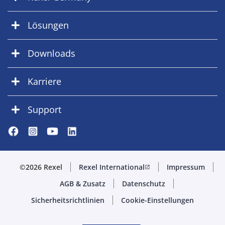
Lösungen
Downloads
Karriere
Support
©2026 Rexel
Rexel International
Impressum
open_in_new
AGB & Zusatz
Datenschutz
Sicherheitsrichtlinien
Cookie-Einstellungen