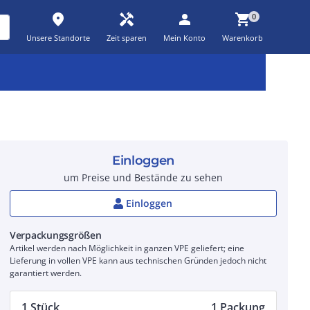
place
handyman
person
shopping_cart
0
Unsere Standorte
Zeit sparen
Mein Konto
Warenkorb
Kernsortiment
Kampagnen
Aktionen
workspace_premium
auto_awesome
percent_discount
Einloggen
um Preise und Bestände zu sehen
Einloggen
Verpackungsgrößen
Artikel werden nach Möglichkeit in ganzen VPE geliefert; eine
Lieferung in vollen VPE kann aus technischen Gründen jedoch nicht
garantiert werden.
1 Stück
1 Packung