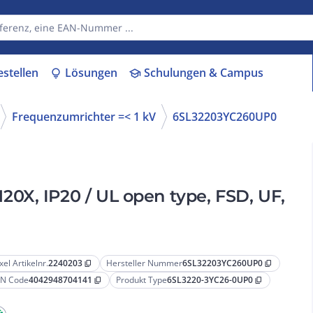
estellen
Lösungen
Schulungen & Campus
lightbulb
school
Frequenzumrichter =< 1 kV
6SL32203YC260UP0
0X, IP20 / UL open type, FSD, UF,
xel Artikelnr.
2240203
Hersteller Nummer
6SL32203YC260UP0
content_copy
content_copy
N Code
4042948704141
Produkt Type
6SL3220-3YC26-0UP0
content_copy
content_copy