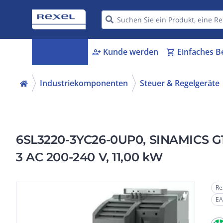
Kategorien
Kunde werden
Einfaches B
menu_book
person_add
shopping_cart
Industriekomponenten
Steuer & Regelgeräte
6SL3220-3YC26-0UP0, SINAMICS G12
3 AC 200-240 V, 11,00 kW
Re
EA