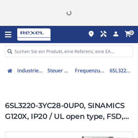
place
handyman
person
shopping_cart
0
Industriekomponenten
Steuer & Regelgeräte
Frequenzumrichter =< 1 kV
6SL32203YC280UP0
6SL3220-3YC28-0UP0, SINAMICS
G120X, IP20 / UL open type, FSD,
UF, 3 AC 200-240 V, 15,00 kW