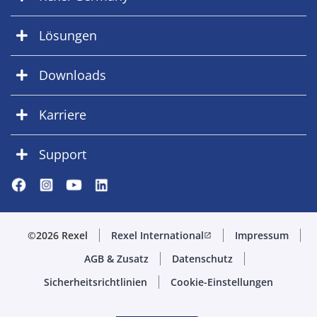
Lösungen
Downloads
Karriere
Support
©2026 Rexel
Rexel International
Impressum
open_in_new
AGB & Zusatz
Datenschutz
Sicherheitsrichtlinien
Cookie-Einstellungen