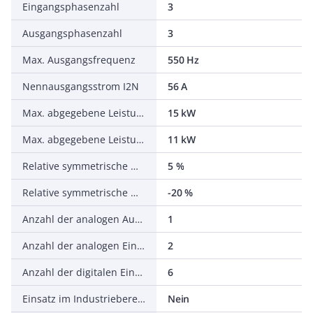
Eingangsphasenzahl
3
Ausgangsphasenzahl
3
Max. Ausgangsfrequenz
550 Hz
Nennausgangsstrom I2N
56 A
Max. abgegebene Leistung bei quadrat. Belastung bei Bemessungsausgangsspannung
15 kW
Max. abgegebene Leistung bei linearer Belastung bei Bemessungsausgangsspannung
11 kW
Relative symmetrische Netzfrequenztoleranz
5 %
Relative symmetrische Netzspannungstoleranz
-20 %
Anzahl der analogen Ausgänge
1
Anzahl der analogen Eingänge
2
Anzahl der digitalen Eingänge
6
Einsatz im Industriebereich zulässig
Nein