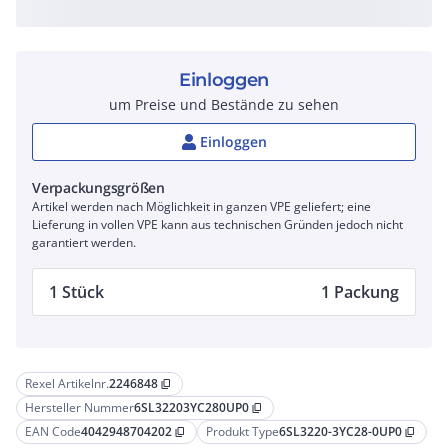
Einloggen
um Preise und Bestände zu sehen
Einloggen
Verpackungsgrößen
Artikel werden nach Möglichkeit in ganzen VPE geliefert; eine
Lieferung in vollen VPE kann aus technischen Gründen jedoch nicht
garantiert werden.
1 Stück
1 Packung
Rexel Artikelnr.
2246848
content_copy
Hersteller Nummer
6SL32203YC280UP0
content_copy
EAN Code
4042948704202
Produkt Type
6SL3220-3YC28-0UP0
content_copy
content_copy