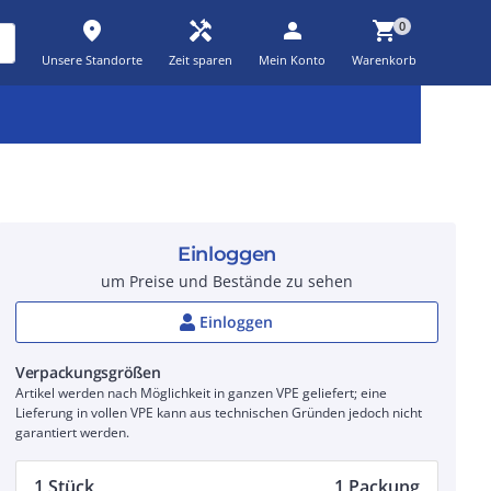
place
handyman
person
shopping_cart
0
Unsere Standorte
Zeit sparen
Mein Konto
Warenkorb
Kernsortiment
Kampagnen
Aktionen
workspace_premium
auto_awesome
percent_discount
Einloggen
um Preise und Bestände zu sehen
Einloggen
Verpackungsgrößen
Artikel werden nach Möglichkeit in ganzen VPE geliefert; eine
Lieferung in vollen VPE kann aus technischen Gründen jedoch nicht
garantiert werden.
1 Stück
1 Packung