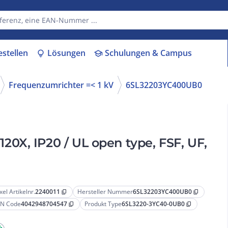
estellen
Lösungen
Schulungen & Campus
lightbulb
school
Frequenzumrichter =< 1 kV
6SL32203YC400UB0
0X, IP20 / UL open type, FSF, UF,
xel Artikelnr.
2240011
Hersteller Nummer
6SL32203YC400UB0
content_copy
content_copy
N Code
4042948704547
Produkt Type
6SL3220-3YC40-0UB0
content_copy
content_copy