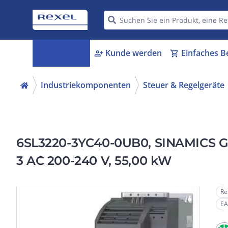
Kategorien
Kunde werden
Einfaches B
menu_book
person_add
shopping_cart
Industriekomponenten
Steuer & Regelgeräte
6SL3220-3YC40-0UB0, SINAMICS G12
3 AC 200-240 V, 55,00 kW
Re
EA