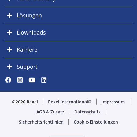
Lösungen
Downloads
Karriere
Support
©2026 Rexel
Rexel International
Impressum
open_in_new
AGB & Zusatz
Datenschutz
Sicherheitsrichtlinien
Cookie-Einstellungen