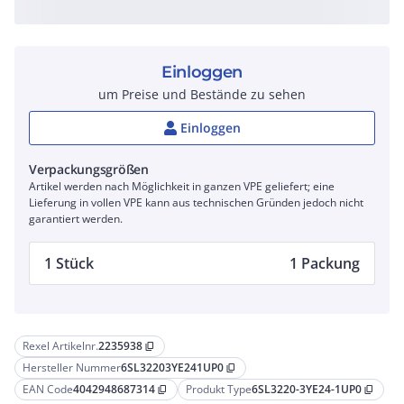
Einloggen
um Preise und Bestände zu sehen
Einloggen
Verpackungsgrößen
Artikel werden nach Möglichkeit in ganzen VPE geliefert; eine
Lieferung in vollen VPE kann aus technischen Gründen jedoch nicht
garantiert werden.
1 Stück
1 Packung
Rexel Artikelnr.
2235938
content_copy
Hersteller Nummer
6SL32203YE241UP0
content_copy
EAN Code
4042948687314
Produkt Type
6SL3220-3YE24-1UP0
content_copy
content_copy