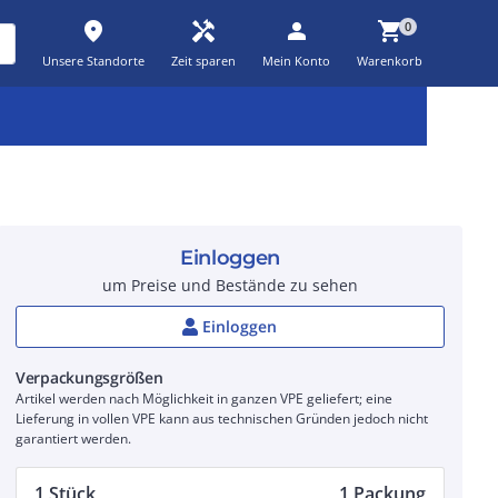
place
handyman
person
shopping_cart
0
Unsere Standorte
Zeit sparen
Mein Konto
Warenkorb
Kernsortiment
Kampagnen
Aktionen
workspace_premium
auto_awesome
percent_discount
Einloggen
um Preise und Bestände zu sehen
Einloggen
Verpackungsgrößen
Artikel werden nach Möglichkeit in ganzen VPE geliefert; eine
Lieferung in vollen VPE kann aus technischen Gründen jedoch nicht
garantiert werden.
1 Stück
1 Packung