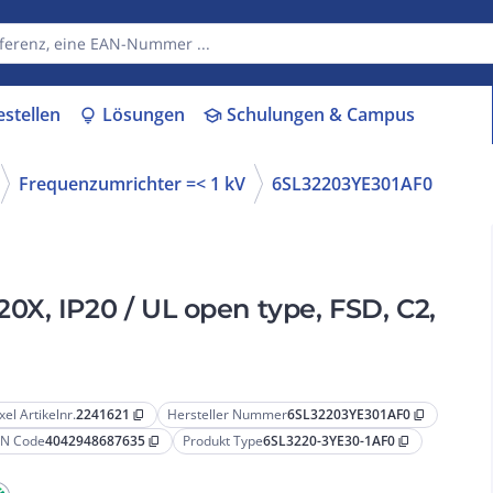
estellen
Lösungen
Schulungen & Campus
lightbulb
school
Frequenzumrichter =< 1 kV
6SL32203YE301AF0
X, IP20 / UL open type, FSD, C2,
xel Artikelnr.
2241621
Hersteller Nummer
6SL32203YE301AF0
content_copy
content_copy
N Code
4042948687635
Produkt Type
6SL3220-3YE30-1AF0
content_copy
content_copy