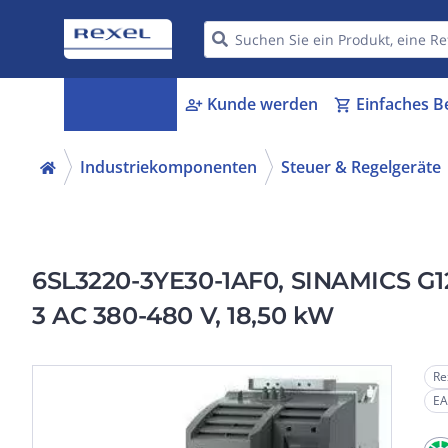
Kategorien
Kunde werden
Einfaches B
menu_book
person_add
shopping_cart
Industriekomponenten
Steuer & Regelgeräte
6SL3220-3YE30-1AF0, SINAMICS G120
3 AC 380-480 V, 18,50 kW
Re
EA