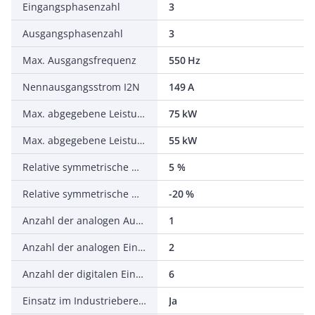
Eingangsphasenzahl
3
Ausgangsphasenzahl
3
Max. Ausgangsfrequenz
550 Hz
Nennausgangsstrom I2N
149 A
Max. abgegebene Leistung bei quadrat. Belastung bei Bemessungsausgangsspannung
75 kW
Max. abgegebene Leistung bei linearer Belastung bei Bemessungsausgangsspannung
55 kW
Relative symmetrische Netzfrequenztoleranz
5 %
Relative symmetrische Netzspannungstoleranz
-20 %
Anzahl der analogen Ausgänge
1
Anzahl der analogen Eingänge
2
Anzahl der digitalen Eingänge
6
Einsatz im Industriebereich zulässig
Ja