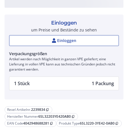
Einloggen
um Preise und Bestände zu sehen
Einloggen
Verpackungsgrößen
Artikel werden nach Möglichkeit in ganzen VPE geliefert; eine
Lieferung in vollen VPE kann aus technischen Gründen jedoch nicht
garantiert werden.
1 Stück
1 Packung
Rexel Artikelnr.
2239834
content_copy
Hersteller Nummer
6SL32203YE420AB0
content_copy
EAN Code
4042948688281
Produkt Type
6SL3220-3YE42-0AB0
content_copy
content_copy