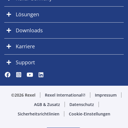
Lösungen
Downloads
Karriere
Support
©2026 Rexel
Rexel International
Impressum
open_in_new
AGB & Zusatz
Datenschutz
Sicherheitsrichtlinien
Cookie-Einstellungen