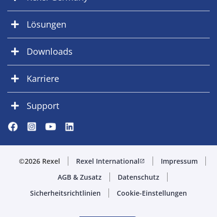
Lösungen
Downloads
Karriere
Support
©2026 Rexel
Rexel International
Impressum
open_in_new
AGB & Zusatz
Datenschutz
Sicherheitsrichtlinien
Cookie-Einstellungen