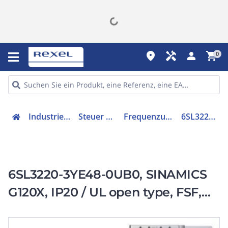
place
handyman
person
shopping_cart
0
Industriekomponenten
Steuer & Regelgeräte
Frequenzumrichter =< 1 kV
6SL32203YE480UB0
6SL3220-3YE48-0UB0, SINAMICS
G120X, IP20 / UL open type, FSF,
UF, 3 AC 380-480 V, 132,00 kW