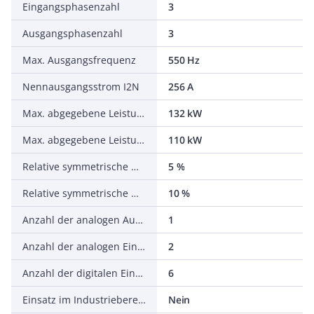
Eingangsphasenzahl
3
Ausgangsphasenzahl
3
Max. Ausgangsfrequenz
550 Hz
Nennausgangsstrom I2N
256 A
Max. abgegebene Leistung bei quadrat. Belastung bei Bemessungsausgangsspannung
132 kW
Max. abgegebene Leistung bei linearer Belastung bei Bemessungsausgangsspannung
110 kW
Relative symmetrische Netzfrequenztoleranz
5 %
Relative symmetrische Netzspannungstoleranz
10 %
Anzahl der analogen Ausgänge
1
Anzahl der analogen Eingänge
2
Anzahl der digitalen Eingänge
6
Einsatz im Industriebereich zulässig
Nein