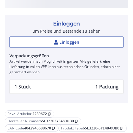
Einloggen
um Preise und Bestände zu sehen
Einloggen
Verpackungsgrößen
Artikel werden nach Möglichkeit in ganzen VPE geliefert; eine
Lieferung in vollen VPE kann aus technischen Gründen jedoch nicht
garantiert werden.
1 Stück
1 Packung
Rexel Artikelnr.
2239672
content_copy
Hersteller Nummer
6SL32203YE480UB0
content_copy
EAN Code
4042948688670
Produkt Type
6SL3220-3YE48-0UB0
content_copy
content_copy