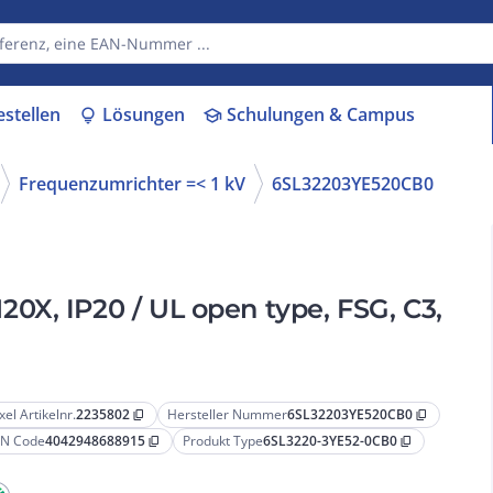
estellen
Lösungen
Schulungen & Campus
lightbulb
school
Frequenzumrichter =< 1 kV
6SL32203YE520CB0
X, IP20 / UL open type, FSG, C3,
xel Artikelnr.
2235802
Hersteller Nummer
6SL32203YE520CB0
content_copy
content_copy
N Code
4042948688915
Produkt Type
6SL3220-3YE52-0CB0
content_copy
content_copy