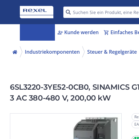
Kategorien
Kunde werden
Einfaches B
menu_book
person_add
shopping_cart
Industriekomponenten
Steuer & Regelgeräte
6SL3220-3YE52-0CB0, SINAMICS G120
3 AC 380-480 V, 200,00 kW
Re
EA