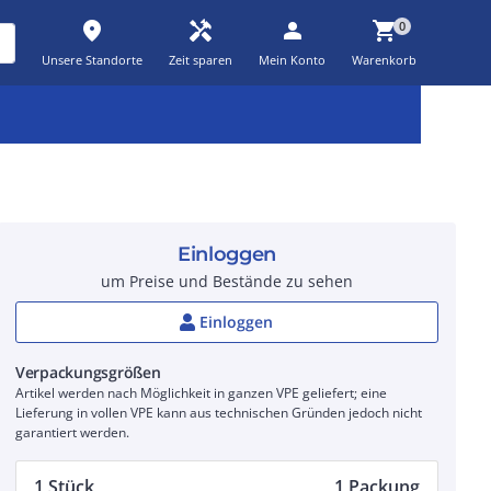
place
handyman
person
shopping_cart
0
Unsere Standorte
Zeit sparen
Mein Konto
Warenkorb
Kernsortiment
Kampagnen
Aktionen
workspace_premium
auto_awesome
percent_discount
Einloggen
um Preise und Bestände zu sehen
Einloggen
Verpackungsgrößen
Artikel werden nach Möglichkeit in ganzen VPE geliefert; eine
Lieferung in vollen VPE kann aus technischen Gründen jedoch nicht
garantiert werden.
1 Stück
1 Packung